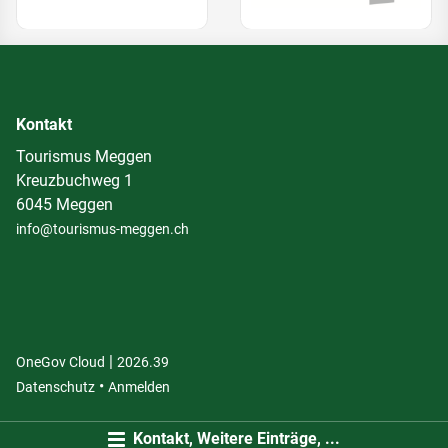
Kontakt
Tourismus Meggen
Kreuzbuchweg 1
6045 Meggen
info@tourismus-meggen.ch
|
(External Link)
(External Link)
OneGov Cloud
2026.39
(External Link)
Datenschutz
Anmelden
Kontakt, Weitere Einträge, ...