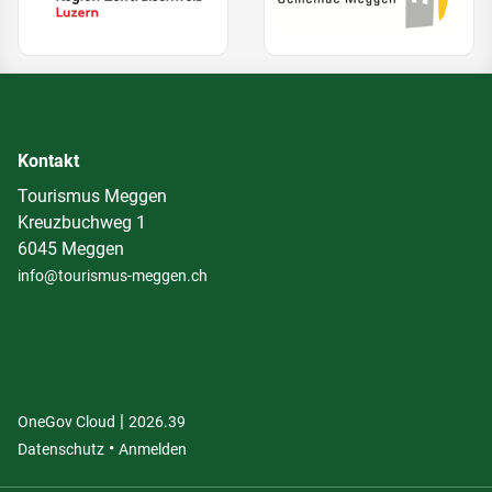
Kontakt
Tourismus Meggen
Kreuzbuchweg 1
6045 Meggen
info@tourismus-meggen.ch
|
(External Link)
(External Link)
OneGov Cloud
2026.39
(External Link)
Datenschutz
Anmelden