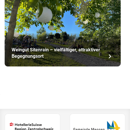
Weingut Sitenrain – vielfältiger, attraktiver
Begegnungsort
(Ext
(External Link)