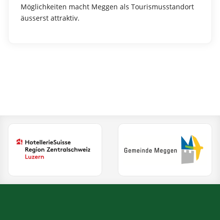
Möglichkeiten macht Meggen als Tourismusstandort
äusserst attraktiv.
(Ext
(External Link)