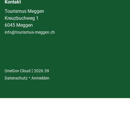
Kontakt
Tourismus Meggen
Kreuzbuchweg 1
6045 Meggen
info@tourismus-meggen.ch
|
(External Link)
(External Link)
OneGov Cloud
2026.39
(External Link)
Datenschutz
Anmelden