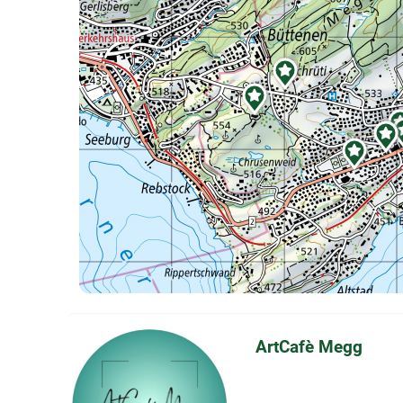




ArtCafè Megg