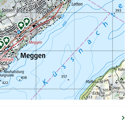




