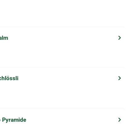
alm
chlössli
o Pyramide