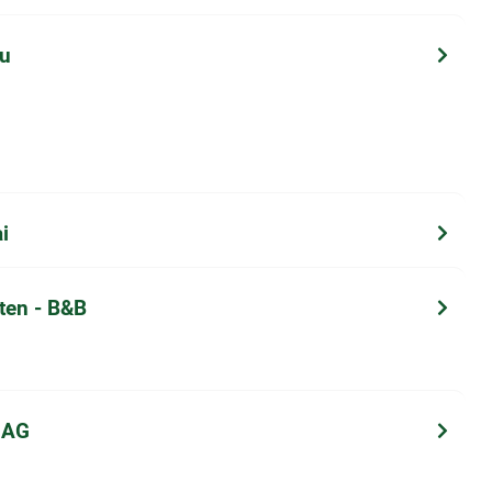
au
i
tten - B&B
 AG